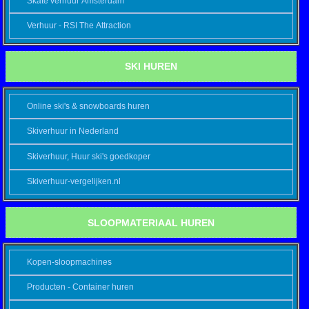
Skate verhuur Amsterdam
Verhuur - RSI The Attraction
SKI HUREN
Online ski's & snowboards huren
Skiverhuur in Nederland
Skiverhuur, Huur ski's goedkoper
Skiverhuur-vergelijken.nl
SLOOPMATERIAAL HUREN
Kopen-sloopmachines
Producten - Container huren