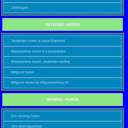
Zelfvliegen
WITGOED HUREN
Studenten huren al vanaf €9p/mnd
Wasmachine huren in Leeuwarden
Wasmachine huren, studenten korting
Witgoed huren
Witgoed Huren bij Witgoedverhuur.nl
WONING HUREN
Een woning huren
Ons woningaanbod