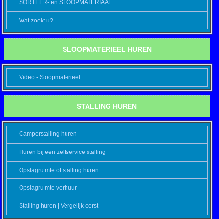
SORTEER- en SLOOPMATERIAAL
Wat zoekt u?
SLOOPMATERIEEL HUREN
Video - Sloopmaterieel
STALLING HUREN
Camperstalling huren
Huren bij een zelfservice stalling
Opslagruimte of stalling huren
Opslagruimte verhuur
Stalling huren | Vergelijk eerst