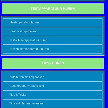
TESTAPPARATUUR HUREN
Meetapparatuur huren
Rent Test Equipment
Test & Meetapparatuur huren
Test en meetapparatuur huren
TIPS / HUREN
Auto huren: tips bij boeken
Goedkoopeenverhuislift.nl
Tips & Tricks
Tips auto huren buitenland