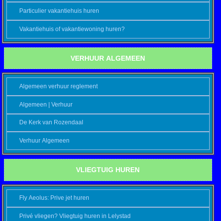
Particulier vakantiehuis huren
Vakantiehuis of vakantiewoning huren?
VERHUUR ALGEMEEN
Algemeen verhuur reglement
Algemeen | Verhuur
De Kerk van Rozendaal
Verhuur Algemeen
VLIEGTUIG HUREN
Fly Aeolus: Prive jet huren
Privé vliegen? Vliegtuig huren in Lelystad